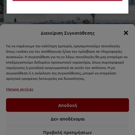
Supplies:
supplies.elke[at]elke.uoc[dot]gr
Tax Details
Διαχείριση Συγκατάθεσης
VAT Number: 090273059
Για να παρέχουμε την καλύτερη εμπειρία, χρησιμοποιούμε τεχνολογίες
όπως cookies για την αποθήκευση ή/και την πρόσβαση σε πληροφορίες
TAX Office: Rethymno
συσκευών. Η συγκατάθεση για τις εν λόγω τεχνολογίες θα μας επιτρέψει να
επεξεργαστούμε δεδομένα προσωπικού χαρακτήρα, όπως συμπεριφορά
Electronic Invoicing Code: 1020.E00321.0001
περιήγησης ή μοναδικά αναγνωριστικά σε αυτόν τον ιστότοπο. Η μη
EORI: EL090273059
συγκατάθεση ή η ανάκληση της συγκατάθεσης, μπορεί να επηρεάσει
αρνητικά ορισμένες λειτουργίες και δυνατότητες.
Useful Links
Manage services
University of Crete
Αποδοχή
Special Account for Research Funds
Δεν αποδέχομαι
Master’s Degree Programs
Summer Schools
Προβολή προτιμήσεων