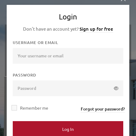
Login
Don't have an account yet?
Sign up for free
University of Crete
USERNAME OR EMAIL
Gallos Campus
Zip Code: 74 150, Rethimno
Voutes Campus
Zip Code: 70 013, Heraklion
PASSWORD
General Information
Data Protection
Terms of Use & Cancellation/Refund Policy
Remember me
Forgot your password?
Contact
Information:
info[at]elke.uoc[dot]gr
Log In
Support:
support[at]elke.uoc[dot]gr